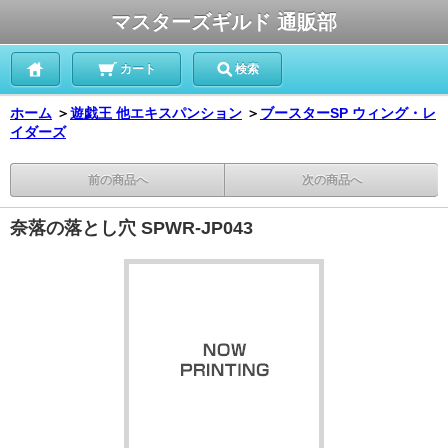
マスターズギルド 通販部
カート
検索
ホーム
＞
遊戯王 他エキスパンション
＞
ブースターSP ウィング・レ
イダーズ
前の商品へ
次の商品へ
奈落の落とし穴 SPWR-JP043