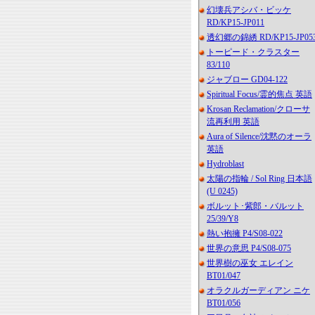
幻壊兵アシバ・ビッケ
RD/KP15-JP011
透幻郷の錦綉 RD/KP15-JP05
トーピード・クラスター
83/110
ジャブロー GD04-122
Spiritual Focus/霊的焦点 英語
Krosan Reclamation/クローサ
流再利用 英語
Aura of Silence/沈黙のオーラ
英語
Hydroblast
太陽の指輪 / Sol Ring 日本語
(U 0245)
ボルット･紫郎・バルット
25/39/Y8
熱い抱擁 P4/S08-022
世界の意思 P4/S08-075
世界樹の巫女 エレイン
BT01/047
オラクルガーディアン ニケ
BT01/056