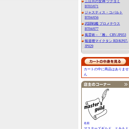
三日月の女神 ツクヨミ
BT03/071
ジャスティス・コバルト
BT04/056
武闘戦艦 プロメテウス
BT04/077
風霊術－「雅」 CRV-JP053
報道狸マイクタン RD/KP07-
JP029
カートの中に商品はありませ
ん
名前
マスターズギルド とみもと