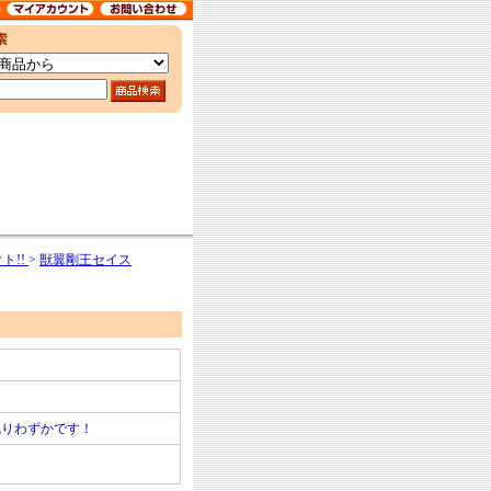
ト!!
>
獣翼剛王セイス
残りわずかです！