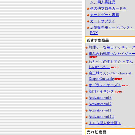
ム、同人委託品
その他プロモカード等
カードゲーム書籍
カードサプライ
店舗販売用カードパック・
BOX
無理ゲーな毎日デッキケー
組み合わ戦隊ヘンセイジャ
わとぺけのすもす☆ ～てん
しのわっか～
魔王城でカンパイ cheers at
DragonGot castle
オゴラレイヤーズ！
筋肉テイキング
Activators vol.3
Activators vol.2
Activators vol.1
Activators vol.1.5
ＴＣＧ擬人化漫画＋