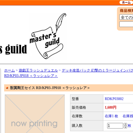
ホーム
>
遊戯王ラッシュデュエル
>
デッキ改造パック 幻撃のミラージュインパク
RD/KP03-JP018 ＜ラッシュレア＞
獣翼剛王セイス RD/KP03-JP018 ＜ラッシュレア＞
型番
RDKP03002
販売価格
1,680円
在庫数
在庫1 枚 在庫
購入数
枚