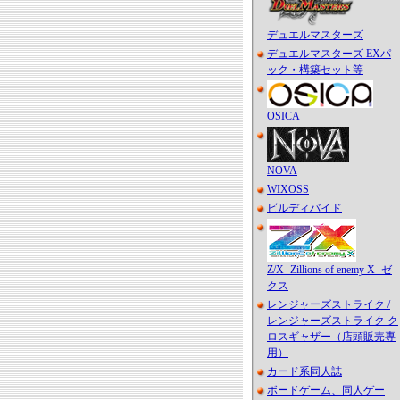
デュエルマスターズ
デュエルマスターズ EXパ
ック・構築セット等
OSICA
NOVA
WIXOSS
ビルディバイド
Z/X -Zillions of enemy X- ゼ
クス
レンジャーズストライク /
レンジャーズストライク ク
ロスギャザー（店頭販売専
用）
カード系同人誌
ボードゲーム、同人ゲー