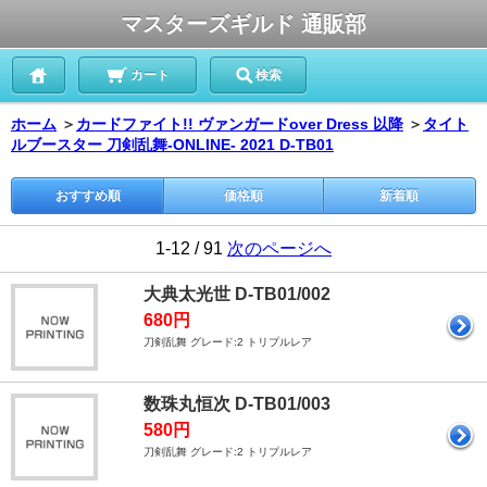
マスターズギルド 通販部
カート
検索
ホーム
＞
カードファイト!! ヴァンガードover Dress 以降
＞
タイト
ルブースター 刀剣乱舞-ONLINE- 2021 D-TB01
おすすめ順
価格順
新着順
1-12 / 91
次のページへ
大典太光世 D-TB01/002
680円
刀剣乱舞 グレード:2 トリプルレア
数珠丸恒次 D-TB01/003
580円
刀剣乱舞 グレード:2 トリプルレア