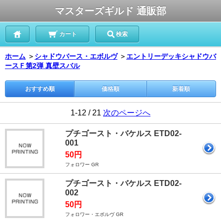
マスターズギルド 通販部
カート
検索
ホーム
＞
シャドウバース・エボルヴ
＞
エントリーデッキシャドウバ
ースＦ第2弾 真壁スバル
おすすめ順
価格順
新着順
1-12 / 21
次のページへ
プチゴースト・バケルス ETD02-
001
50円
フォロワー GR
プチゴースト・バケルス ETD02-
002
50円
フォロワー・エボルヴ GR