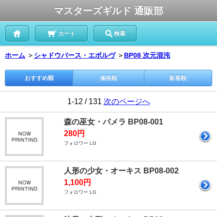
マスターズギルド 通販部
カート
検索
ホーム
＞
シャドウバース・エボルヴ
＞
BP08 次元混沌
おすすめ順
価格順
新着順
1-12 / 131
次のページへ
森の巫女・パメラ BP08-001
280円
フォロワー LG
人形の少女・オーキス BP08-002
1,100円
フォロワー LG