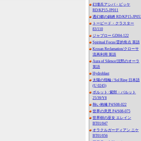
幻壊兵アシバ・ビッケ
RD/KP15-JP011
透幻郷の錦綉 RD/KP15-JP05
トーピード・クラスター
83/110
ジャブロー GD04-122
Spiritual Focus/霊的焦点 英語
Krosan Reclamation/クローサ
流再利用 英語
Aura of Silence/沈黙のオーラ
英語
Hydroblast
太陽の指輪 / Sol Ring 日本語
(U 0245)
ボルット･紫郎・バルット
25/39/Y8
熱い抱擁 P4/S08-022
世界の意思 P4/S08-075
世界樹の巫女 エレイン
BT01/047
オラクルガーディアン ニケ
BT01/056