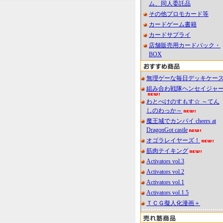
ム、同人委託品
その他プロモカード等
カードゲーム書籍
カードサプライ
店舗販売用カードパック・
BOX
無理ゲーな毎日デッキケー
組み合わ戦隊ヘンセイジャ
わとぺけのすもす☆ ～てん
しのわっか～
魔王城でカンパイ cheers at
DragonGot castle
オゴラレイヤーズ！
筋肉テイキング
Activators vol.3
Activators vol.2
Activators vol.1
Activators vol.1.5
ＴＣＧ擬人化漫画＋