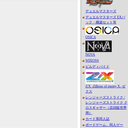
デュエルマスターズ
デュエルマスターズ EXパ
ック・構築セット等
OSICA
NOVA
WIXOSS
ビルディバイド
Z/X -Zillions of enemy X- ゼ
クス
レンジャーズストライク /
レンジャーズストライク ク
ロスギャザー（店頭販売専
用）
カード系同人誌
ボードゲーム、同人ゲー