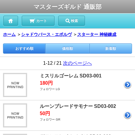
マスターズギルド 通販部
カート
検索
ホーム
＞
シャドウバース・エボルヴ
＞
スターター 神秘錬成
おすすめ順
価格順
新着順
1-12 / 21
次のページへ
ミスリルゴーレム SD03-001
180円
フォロワー LG
ルーンブレードサモナー SD03-002
50円
フォロワー GR