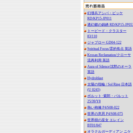
幻壊兵アシバ・ビッケ
RD/KP15-JP011
透幻郷の錦綉 RD/KP15-JP05
トーピード・クラスター
83/110
ジャブロー GD04-122
Spiritual Focus/霊的焦点 英語
Krosan Reclamation/クローサ
流再利用 英語
Aura of Silence/沈黙のオーラ
英語
Hydroblast
太陽の指輪 / Sol Ring 日本語
(U 0245)
ボルット･紫郎・バルット
25/39/Y8
熱い抱擁 P4/S08-022
世界の意思 P4/S08-075
世界樹の巫女 エレイン
BT01/047
オラクルガーディアン ニケ