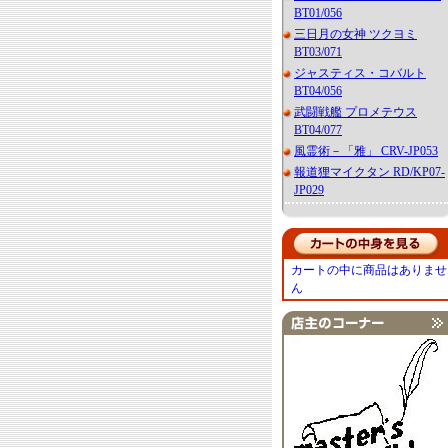
BT01/056
三日月の女神 ツクヨミ
BT03/071
ジャスティス・コバルト
BT04/056
武闘戦艦 プロメテウス
BT04/077
風霊術－「雅」 CRV-JP053
報道狸マイクタン RD/KP07-
JP029
カートの中に商品はありませ
ん