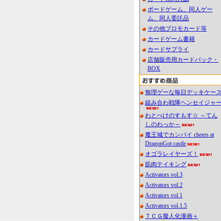
ボードゲーム、同人ゲー
ム、同人委託品
その他プロモカード等
カードゲーム書籍
カードサプライ
店舗販売用カードパック・
BOX
無理ゲーな毎日デッキケー
組み合わ戦隊ヘンセイジャ
わとぺけのすもす☆ ～てん
しのわっか～
魔王城でカンパイ cheers at
DragonGot castle
オゴラレイヤーズ！
筋肉テイキング
Activators vol.3
Activators vol.2
Activators vol.1
Activators vol.1.5
ＴＣＧ擬人化漫画＋