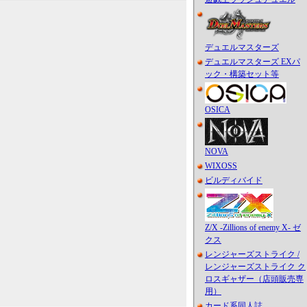
デュエルマスターズ
デュエルマスターズ EXパ
ック・構築セット等
OSICA
NOVA
WIXOSS
ビルディバイド
Z/X -Zillions of enemy X- ゼ
クス
レンジャーズストライク /
レンジャーズストライク ク
ロスギャザー（店頭販売専
用）
カード系同人誌