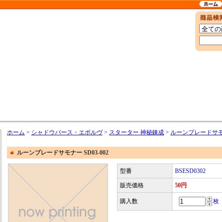
ホーム
>
シャドウバース・エボルヴ
>
スターター 神秘錬成
>
ルーンブレードサモナー
ルーンブレードサモナー SD03-002
型番
BSESD0302
販売価格
50円
購入数
枚