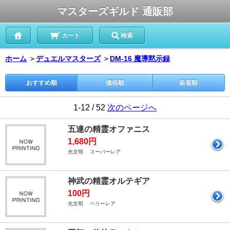
マスターズギルド 通販部
カート
検索
ホーム
＞
デュエルマスターズ
＞
DM-16 魔導黙示録
おすすめ順
価格順
新着順
1-12 / 52
次のページへ
五連の精霊オファニス
1,680円
光文明 スーパーレア
神武の精霊オルテギア
100円
光文明 ベリーレア