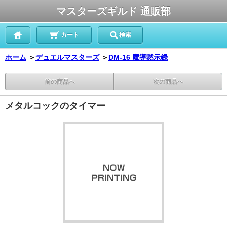
マスターズギルド 通販部
カート
検索
ホーム
＞
デュエルマスターズ
＞
DM-16 魔導黙示録
前の商品へ
次の商品へ
メタルコックのタイマー