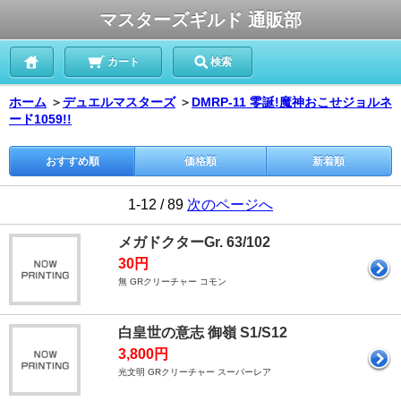
マスターズギルド 通販部
カート
検索
ホーム
＞
デュエルマスターズ
＞
DMRP-11 零誕!魔神おこせジョルネ
ード1059!!
おすすめ順
価格順
新着順
1-12 / 89
次のページへ
メガドクターGr. 63/102
30円
無 GRクリーチャー コモン
白皇世の意志 御嶺 S1/S12
3,800円
光文明 GRクリーチャー スーパーレア