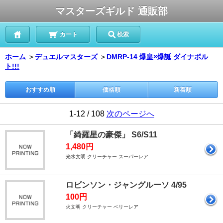
マスターズギルド 通販部
カート
検索
ホーム
＞
デュエルマスターズ
＞
DMRP-14 爆皇×爆誕 ダイナボル
ト!!!
おすすめ順
価格順
新着順
1-12 / 108
次のページへ
「綺羅星の豪傑」 S6/S11
1,480円
光水文明 クリーチャー スーパーレア
ロビンソン・ジャングルーソ 4/95
100円
火文明 クリーチャー ベリーレア