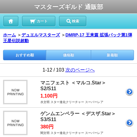
マスターズギルド 通販部
カート
検索
ホーム
＞
デュエルマスターズ
＞
DMRP-17 王来篇 拡張パック第1弾
王星伝説超動
おすすめ順
価格順
新着順
1-12 / 103
次のページへ
マニフェスト ＜マルコ.Star＞
S2/S11
1,100円
水文明 スター進化クリーチャー スーパーレア
ゲンムエンペラー ＜デスザ.Star＞
S3/S11
380円
闇文明 スター進化クリーチャー スーパーレア