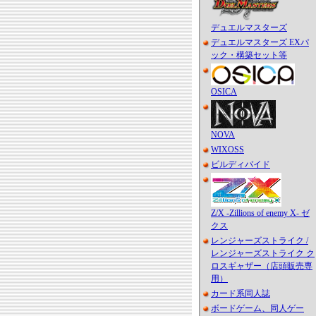
デュエルマスターズ
デュエルマスターズ EXパ
ック・構築セット等
OSICA
NOVA
WIXOSS
ビルディバイド
Z/X -Zillions of enemy X- ゼ
クス
レンジャーズストライク /
レンジャーズストライク ク
ロスギャザー（店頭販売専
用）
カード系同人誌
ボードゲーム、同人ゲー