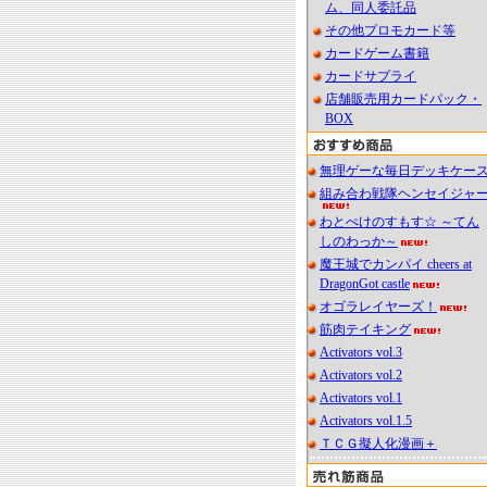
ム、同人委託品
その他プロモカード等
カードゲーム書籍
カードサプライ
店舗販売用カードパック・
BOX
無理ゲーな毎日デッキケー
組み合わ戦隊ヘンセイジャ
わとぺけのすもす☆ ～てん
しのわっか～
魔王城でカンパイ cheers at
DragonGot castle
オゴラレイヤーズ！
筋肉テイキング
Activators vol.3
Activators vol.2
Activators vol.1
Activators vol.1.5
ＴＣＧ擬人化漫画＋