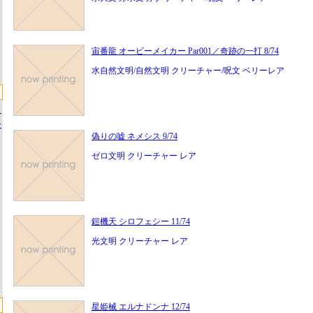
宙番龍 オービーメイカー Par001／奇跡の一打 8/74
水自然文明/自然文明 クリーチャー/呪文 ベリーレア
ス
ー
偽りの嘘 ネメシス 9/74
ゼロ文明 クリーチャー レア
鎧機天 シロフェシー 11/74
光文明 クリーチャー レア
星姫械 エルナドンナ 12/74