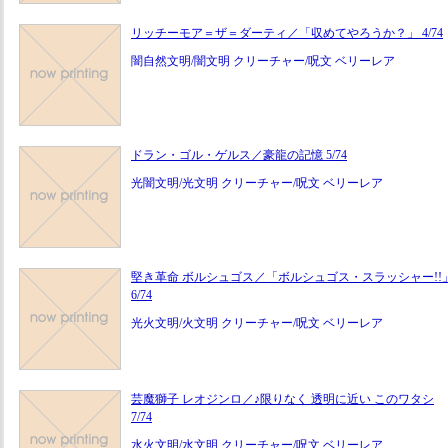
リッチーモア＝ザ＝ダーティ／「収めてやろうか？」 4/74
闇自然文明/闇文明 クリーチャー/呪文 ベリーレア
ドラン・ゴル・ゲルス／豪龍の記憶 5/74
光闇文明/光文明 クリーチャー/呪文 ベリーレア
堅き革命 ボルシュゴス／「ボルシュゴス・スラッシャー!!
6/74
光火文明/火文明 クリーチャー/呪文 ベリーレア
芸魔獅子 レオジンロ／♪限りなく 透明に近い このワタシ
7/74
水火文明/水文明 クリーチャー/呪文 ベリーレア