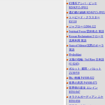
幻壊兵アシバ・ビッケ
RD/KP15-JP011
透幻郷の錦綉 RD/KP15-JP05
トーピード・クラスター
83/110
ジャブロー GD04-122
Spiritual Focus/霊的焦点 英語
Krosan Reclamation/クローサ
流再利用 英語
Aura of Silence/沈黙のオーラ
英語
Hydroblast
太陽の指輪 / Sol Ring 日本語
(U 0245)
ボルット･紫郎・バルット
25/39/Y8
熱い抱擁 P4/S08-022
世界の意思 P4/S08-075
世界樹の巫女 エレイン
BT01/047
オラクルガーディアン ニケ
BT01/056