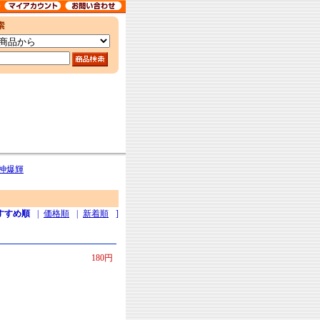
皇神爆輝
すすめ順
|
価格順
|
新着順
]
180円