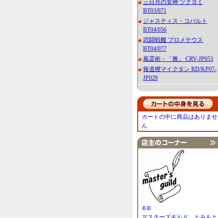
三日月の女神 ツクヨミ
BT03/071
ジャスティス・コバルト
BT04/056
武闘戦艦 プロメテウス
BT04/077
風霊術－「雅」 CRV-JP053
報道狸マイクタン RD/KP07-
JP029
カートの中に商品はありませ
ん
名前
マスターズギルド とみもと