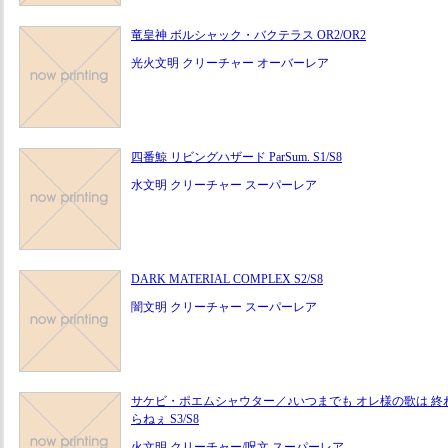
竜皇神 ボルシャック・バクテラス OR2/OR2
光火文明 クリーチャー オーバーレア
四番鯨 リビングハザード ParSum. S1/S8
水文明 クリーチャー スーパーレア
DARK MATERIAL COMPLEX S2/S8
闇文明 クリーチャー スーパーレア
サケビ・ポエムシャウター／♪いつまでも オレ様の歌は 終
らねぇ S3/S8
火文明 クリーチャー/呪文 スーパーレア