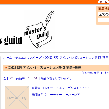
ホーム
>
デュエルマスターズ
>
DM23-RP3 アビス・レボリューション第4弾 竜
DM23-RP3 アビス・レボリューション第4弾 竜皇神爆輝
並び順を変更
[
お
全 [
97
] 商品中 [
1
-
50
] 商品を表示しています。
富轟皇 ゴルギーニ・エン・ゲルス OR1/OR2
光闇文明 クリーチャー オーバーレア