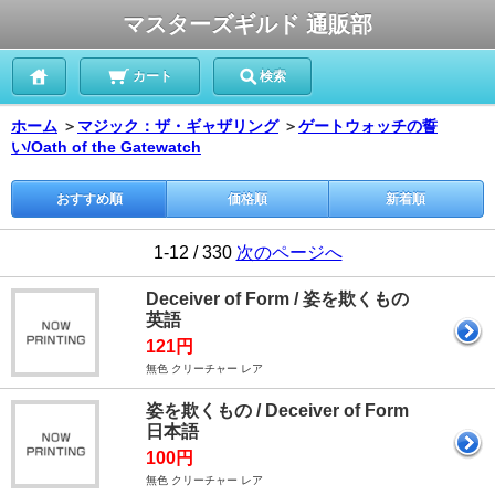
マスターズギルド 通販部
カート
検索
ホーム
＞
マジック：ザ・ギャザリング
＞
ゲートウォッチの誓
い/Oath of the Gatewatch
おすすめ順
価格順
新着順
1-12 / 330
次のページへ
Deceiver of Form / 姿を欺くもの
英語
121円
無色 クリーチャー レア
姿を欺くもの / Deceiver of Form
日本語
100円
無色 クリーチャー レア