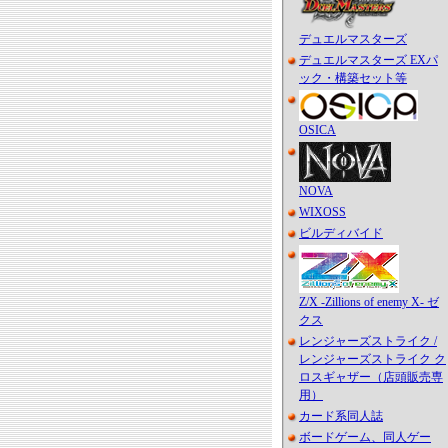
デュエルマスターズ
デュエルマスターズ EXパ
ック・構築セット等
OSICA
NOVA
WIXOSS
ビルディバイド
Z/X -Zillions of enemy X- ゼ
クス
レンジャーズストライク /
レンジャーズストライク ク
ロスギャザー（店頭販売専
用）
カード系同人誌
ボードゲーム、同人ゲー