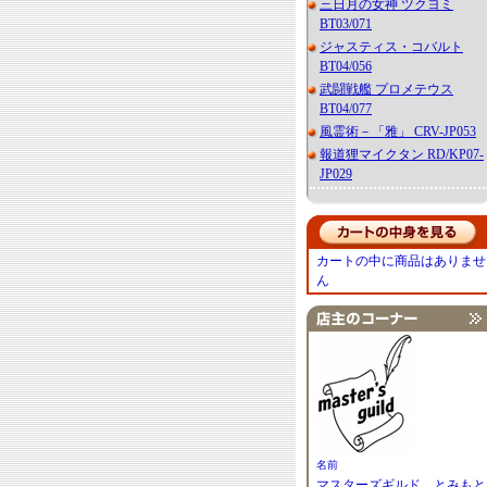
三日月の女神 ツクヨミ
BT03/071
ジャスティス・コバルト
BT04/056
武闘戦艦 プロメテウス
BT04/077
風霊術－「雅」 CRV-JP053
報道狸マイクタン RD/KP07-
JP029
カートの中に商品はありませ
ん
名前
マスターズギルド とみもと