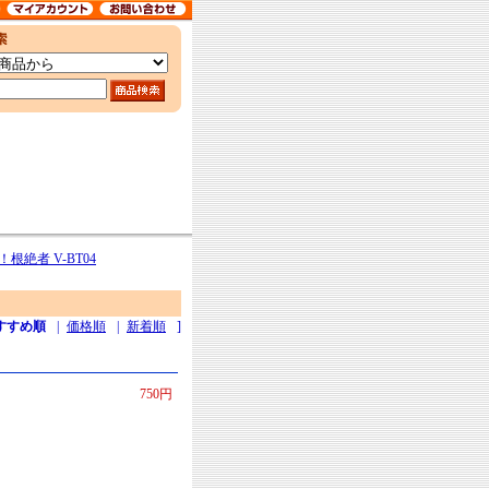
！根絶者 V-BT04
すすめ順
|
価格順
|
新着順
]
750円