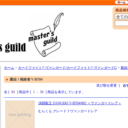
ホーム
>
カードファイト!! ヴァンガード/カードファイト!! ヴァンガードG
>
最凶
最凶！根絶者 V-BT04
並び順を変更
[
お
全 [
83
] 商品中 [
1
-
50
] 商品を表示しています。
決闘龍王 ZANGEKI V-BT04/002 ＜ヴァンガードレア＞
むらくも グレード 3 ヴァンガードレア