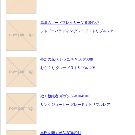
黒翼のソードブレイカー V-BT04/007
シャドウパラディン グレード 1 トリプルレア
夢幻の風花 シラユキ V-BT04/008
むらくも グレード 3 トリプルレア
欺く根絶者 ギヴン V-BT04/010
リンクジョーカー グレード 2 トリプルレア
黒門を開く者 V-BT04/011