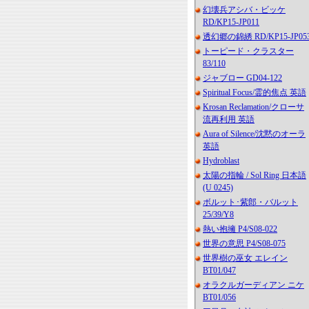
幻壊兵アシバ・ビッケ
RD/KP15-JP011
透幻郷の錦綉 RD/KP15-JP05
トーピード・クラスター
83/110
ジャブロー GD04-122
Spiritual Focus/霊的焦点 英語
Krosan Reclamation/クローサ
流再利用 英語
Aura of Silence/沈黙のオーラ
英語
Hydroblast
太陽の指輪 / Sol Ring 日本語
(U 0245)
ボルット･紫郎・バルット
25/39/Y8
熱い抱擁 P4/S08-022
世界の意思 P4/S08-075
世界樹の巫女 エレイン
BT01/047
オラクルガーディアン ニケ
BT01/056