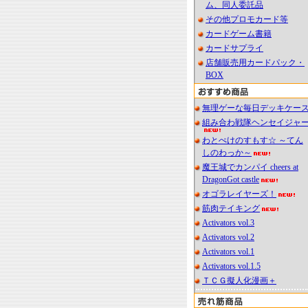
ム、同人委託品
その他プロモカード等
カードゲーム書籍
カードサプライ
店舗販売用カードパック・
BOX
無理ゲーな毎日デッキケー
組み合わ戦隊ヘンセイジャ
わとぺけのすもす☆ ～てん
しのわっか～
魔王城でカンパイ cheers at
DragonGot castle
オゴラレイヤーズ！
筋肉テイキング
Activators vol.3
Activators vol.2
Activators vol.1
Activators vol.1.5
ＴＣＧ擬人化漫画＋