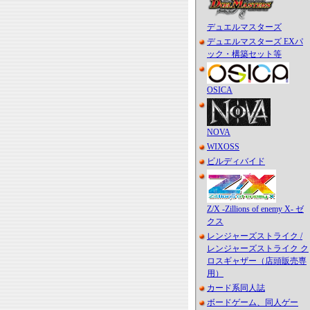
デュエルマスターズ
デュエルマスターズ EXパ
ック・構築セット等
OSICA
NOVA
WIXOSS
ビルディバイド
Z/X -Zillions of enemy X- ゼ
クス
レンジャーズストライク /
レンジャーズストライク ク
ロスギャザー（店頭販売専
用）
カード系同人誌
ボードゲーム、同人ゲー