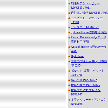
幻壊兵アシバ・ビッケ
RD/KP15-JP011
透幻郷の錦綉 RD/KP15-JP05
トーピード・クラスター
83/110
ジャブロー GD04-122
Spiritual Focus/霊的焦点 英語
Krosan Reclamation/クローサ
流再利用 英語
Aura of Silence/沈黙のオーラ
英語
Hydroblast
太陽の指輪 / Sol Ring 日本語
(U 0245)
ボルット･紫郎・バルット
25/39/Y8
熱い抱擁 P4/S08-022
世界の意思 P4/S08-075
世界樹の巫女 エレイン
BT01/047
オラクルガーディアン ニケ
BT01/056