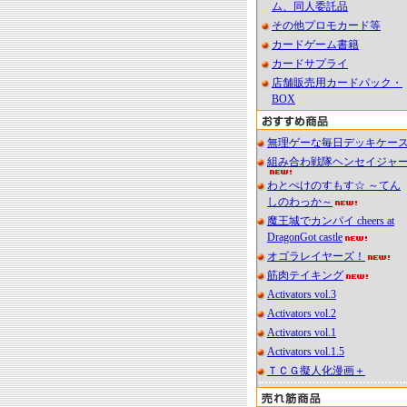
ム、同人委託品
その他プロモカード等
カードゲーム書籍
カードサプライ
店舗販売用カードパック・
BOX
無理ゲーな毎日デッキケー
組み合わ戦隊ヘンセイジャ
わとぺけのすもす☆ ～てん
しのわっか～
魔王城でカンパイ cheers at
DragonGot castle
オゴラレイヤーズ！
筋肉テイキング
Activators vol.3
Activators vol.2
Activators vol.1
Activators vol.1.5
ＴＣＧ擬人化漫画＋