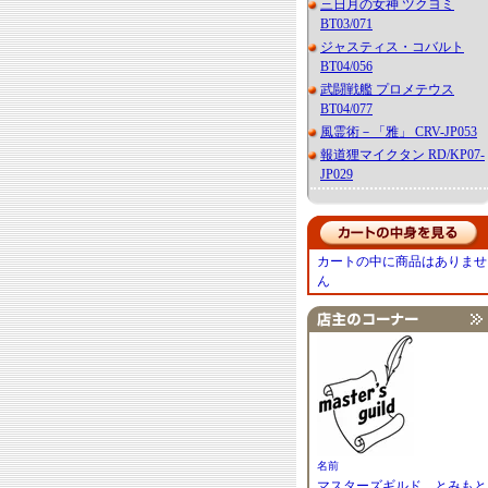
三日月の女神 ツクヨミ
BT03/071
ジャスティス・コバルト
BT04/056
武闘戦艦 プロメテウス
BT04/077
風霊術－「雅」 CRV-JP053
報道狸マイクタン RD/KP07-
JP029
カートの中に商品はありませ
ん
名前
マスターズギルド とみもと