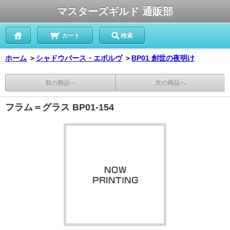
マスターズギルド 通販部
カート
検索
ホーム
＞
シャドウバース・エボルヴ
＞
BP01 創世の夜明け
前の商品へ
次の商品へ
フラム＝グラス BP01-154