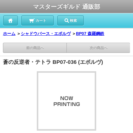
マスターズギルド 通販部
カート
検索
ホーム
＞
シャドウバース・エボルヴ
＞
BP07 森羅鋼鉄
前の商品へ
次の商品へ
蒼の反逆者・テトラ BP07-036 (エボルヴ)