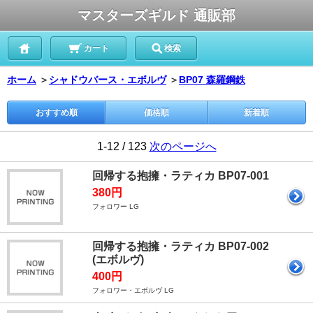
マスターズギルド 通販部
カート
検索
ホーム
＞
シャドウバース・エボルヴ
＞
BP07 森羅鋼鉄
おすすめ順
価格順
新着順
1-12 / 123
次のページへ
回帰する抱擁・ラティカ BP07-001
380円
フォロワー LG
回帰する抱擁・ラティカ BP07-002
(エボルヴ)
400円
フォロワー・エボルヴ LG