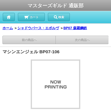
マスターズギルド 通販部
カート
検索
ホーム
＞
シャドウバース・エボルヴ
＞
BP07 森羅鋼鉄
前の商品へ
次の商品へ
マシンエンジェル BP07-106