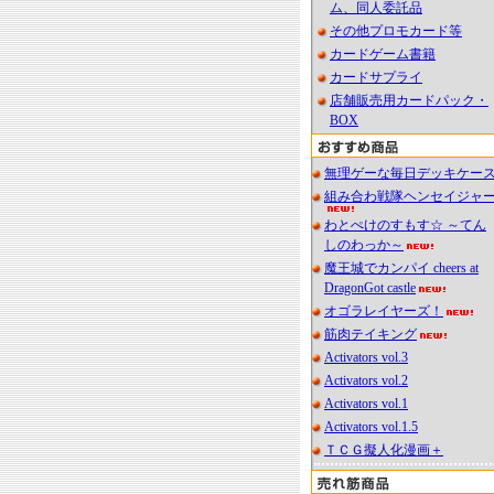
ム、同人委託品
その他プロモカード等
カードゲーム書籍
カードサプライ
店舗販売用カードパック・
BOX
無理ゲーな毎日デッキケー
組み合わ戦隊ヘンセイジャ
わとぺけのすもす☆ ～てん
しのわっか～
魔王城でカンパイ cheers at
DragonGot castle
オゴラレイヤーズ！
筋肉テイキング
Activators vol.3
Activators vol.2
Activators vol.1
Activators vol.1.5
ＴＣＧ擬人化漫画＋