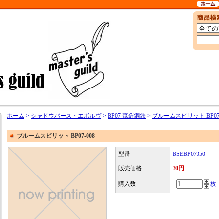
ホーム
>
シャドウバース・エボルヴ
>
BP07 森羅鋼鉄
>
ブルームスピリット BP07-
ブルームスピリット BP07-008
型番
BSEBP07050
販売価格
30円
購入数
枚