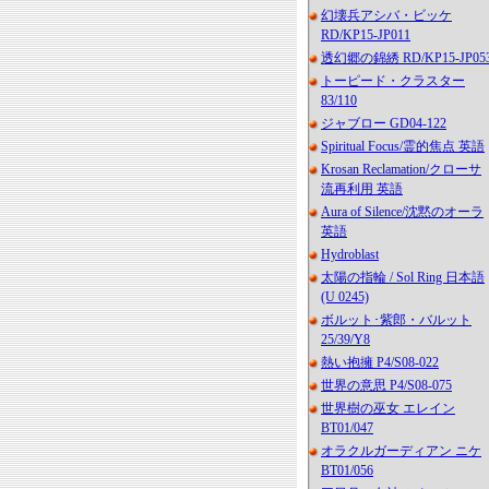
幻壊兵アシバ・ビッケ
RD/KP15-JP011
透幻郷の錦綉 RD/KP15-JP05
トーピード・クラスター
83/110
ジャブロー GD04-122
Spiritual Focus/霊的焦点 英語
Krosan Reclamation/クローサ
流再利用 英語
Aura of Silence/沈黙のオーラ
英語
Hydroblast
太陽の指輪 / Sol Ring 日本語
(U 0245)
ボルット･紫郎・バルット
25/39/Y8
熱い抱擁 P4/S08-022
世界の意思 P4/S08-075
世界樹の巫女 エレイン
BT01/047
オラクルガーディアン ニケ
BT01/056