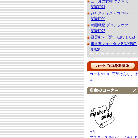
三日月の女神 ツクヨミ
BT03/071
ジャスティス・コバルト
BT04/056
武闘戦艦 プロメテウス
BT04/077
風霊術－「雅」 CRV-JP053
報道狸マイクタン RD/KP07-
JP029
カートの中に商品はありませ
ん
名前
マスターズギルド とみもと