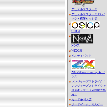
デュエルマスターズ
デュエルマスターズ EXパ
ック・構築セット等
OSICA
NOVA
WIXOSS
ビルディバイド
Z/X -Zillions of enemy X- ゼ
クス
レンジャーズストライク /
レンジャーズストライク ク
ロスギャザー（店頭販売専
用）
カード系同人誌
ボードゲーム、同人ゲー