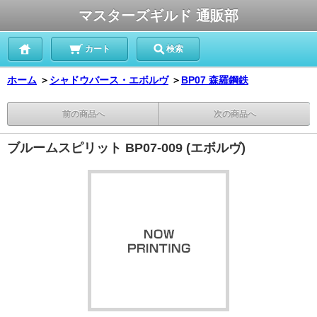
マスターズギルド 通販部
カート
検索
ホーム
＞
シャドウバース・エボルヴ
＞
BP07 森羅鋼鉄
前の商品へ
次の商品へ
ブルームスピリット BP07-009 (エボルヴ)