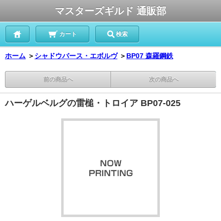
マスターズギルド 通販部
カート
検索
ホーム
＞
シャドウバース・エボルヴ
＞
BP07 森羅鋼鉄
前の商品へ
次の商品へ
ハーゲルベルグの雷槌・トロイア BP07-025