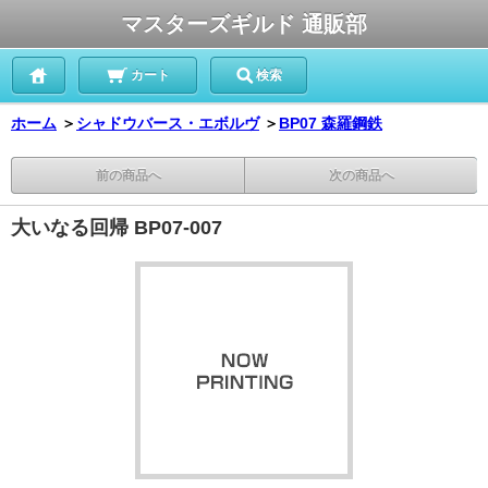
マスターズギルド 通販部
カート
検索
ホーム
＞
シャドウバース・エボルヴ
＞
BP07 森羅鋼鉄
前の商品へ
次の商品へ
大いなる回帰 BP07-007