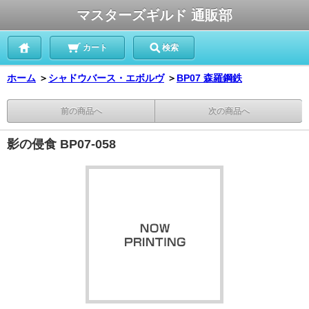
マスターズギルド 通販部
カート
検索
ホーム
＞
シャドウバース・エボルヴ
＞
BP07 森羅鋼鉄
前の商品へ
次の商品へ
影の侵食 BP07-058