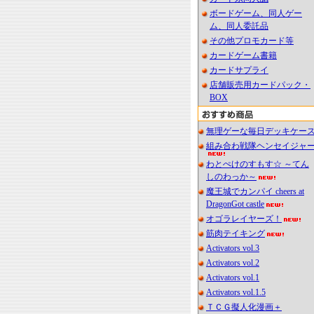
ボードゲーム、同人ゲー
ム、同人委託品
その他プロモカード等
カードゲーム書籍
カードサプライ
店舗販売用カードパック・
BOX
無理ゲーな毎日デッキケー
組み合わ戦隊ヘンセイジャ
わとぺけのすもす☆ ～てん
しのわっか～
魔王城でカンパイ cheers at
DragonGot castle
オゴラレイヤーズ！
筋肉テイキング
Activators vol.3
Activators vol.2
Activators vol.1
Activators vol.1.5
ＴＣＧ擬人化漫画＋