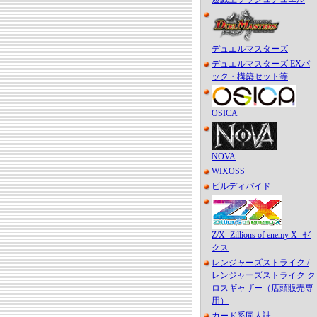
デュエルマスターズ
デュエルマスターズ EXパ
ック・構築セット等
OSICA
NOVA
WIXOSS
ビルディバイド
Z/X -Zillions of enemy X- ゼ
クス
レンジャーズストライク /
レンジャーズストライク ク
ロスギャザー（店頭販売専
用）
カード系同人誌