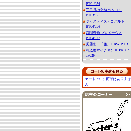
BT01/056
三日月の女神 ツクヨミ
BT03/071
ジャスティス・コバルト
BT04/056
武闘戦艦 プロメテウス
BT04/077
風霊術－「雅」 CRV-JP053
報道狸マイクタン RD/KP07-
JP029
カートの中に商品はありませ
ん