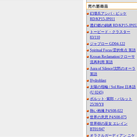
幻壊兵アシバ・ビッケ
RD/KP15-JP011
透幻郷の錦綉 RD/KP15-JP05
トーピード・クラスター
83/110
ジャブロー GD04-122
Spiritual Focus/霊的焦点 英語
Krosan Reclamation/クローサ
流再利用 英語
Aura of Silence/沈黙のオーラ
英語
Hydroblast
太陽の指輪 / Sol Ring 日本語
(U 0245)
ボルット･紫郎・バルット
25/39/Y8
熱い抱擁 P4/S08-022
世界の意思 P4/S08-075
世界樹の巫女 エレイン
BT01/047
オラクルガーディアン ニケ