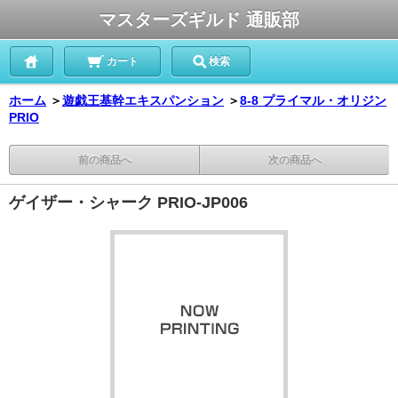
マスターズギルド 通販部
カート
検索
ホーム
＞
遊戯王基幹エキスパンション
＞
8-8 プライマル・オリジン
PRIO
前の商品へ
次の商品へ
ゲイザー・シャーク PRIO-JP006