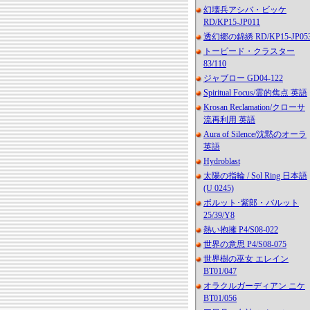
幻壊兵アシバ・ビッケ
RD/KP15-JP011
透幻郷の錦綉 RD/KP15-JP05
トーピード・クラスター
83/110
ジャブロー GD04-122
Spiritual Focus/霊的焦点 英語
Krosan Reclamation/クローサ
流再利用 英語
Aura of Silence/沈黙のオーラ
英語
Hydroblast
太陽の指輪 / Sol Ring 日本語
(U 0245)
ボルット･紫郎・バルット
25/39/Y8
熱い抱擁 P4/S08-022
世界の意思 P4/S08-075
世界樹の巫女 エレイン
BT01/047
オラクルガーディアン ニケ
BT01/056