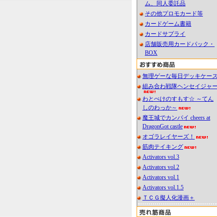
ム、同人委託品
その他プロモカード等
カードゲーム書籍
カードサプライ
店舗販売用カードパック・
BOX
無理ゲーな毎日デッキケー
組み合わ戦隊ヘンセイジャ
わとぺけのすもす☆ ～てん
しのわっか～
魔王城でカンパイ cheers at
DragonGot castle
オゴラレイヤーズ！
筋肉テイキング
Activators vol.3
Activators vol.2
Activators vol.1
Activators vol.1.5
ＴＣＧ擬人化漫画＋