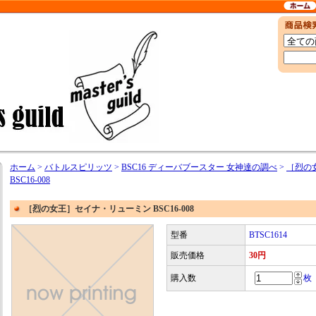
ホーム
>
バトルスピリッツ
>
BSC16 ディーバブースター 女神達の調べ
>
［烈の
BSC16-008
［烈の女王］セイナ・リューミン BSC16-008
型番
BTSC1614
販売価格
30円
購入数
枚