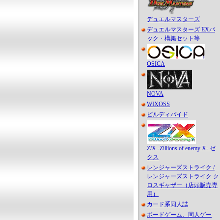
デュエルマスターズ
デュエルマスターズ EXパ
ック・構築セット等
OSICA
NOVA
WIXOSS
ビルディバイド
Z/X -Zillions of enemy X- ゼ
クス
レンジャーズストライク /
レンジャーズストライク ク
ロスギャザー（店頭販売専
用）
カード系同人誌
ボードゲーム、同人ゲー