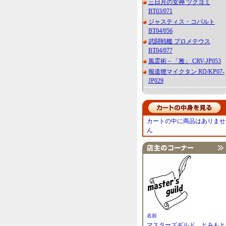
三日月の女神 ツクヨミ
BT03/071
ジャスティス・コバルト
BT04/056
武闘戦艦 プロメテウス
BT04/077
風霊術－「雅」 CRV-JP053
報道狸マイクタン RD/KP07-
JP029
カートの中に商品はありませ
ん
名前
マスターズギルド とみもと