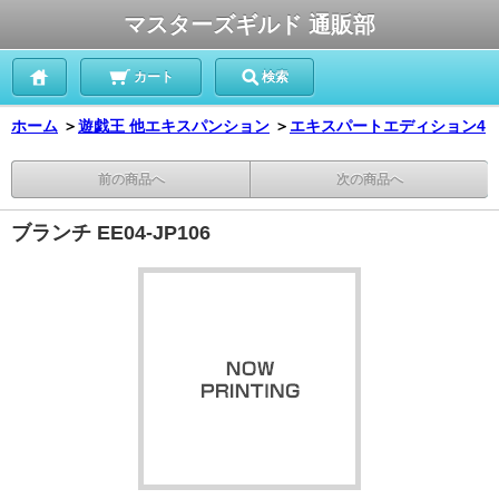
マスターズギルド 通販部
カート
検索
ホーム
＞
遊戯王 他エキスパンション
＞
エキスパートエディション4
前の商品へ
次の商品へ
ブランチ EE04-JP106