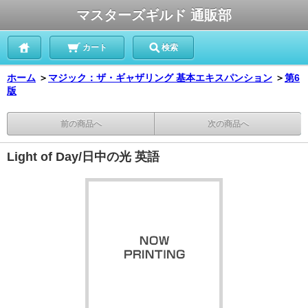
マスターズギルド 通販部
カート
検索
ホーム
＞
マジック：ザ・ギャザリング 基本エキスパンション
＞
第6
版
前の商品へ
次の商品へ
Light of Day/日中の光 英語