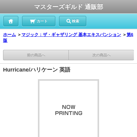
マスターズギルド 通販部
カート
検索
ホーム
＞
マジック：ザ・ギャザリング 基本エキスパンション
＞
第6
版
前の商品へ
次の商品へ
Hurricane/ハリケーン 英語