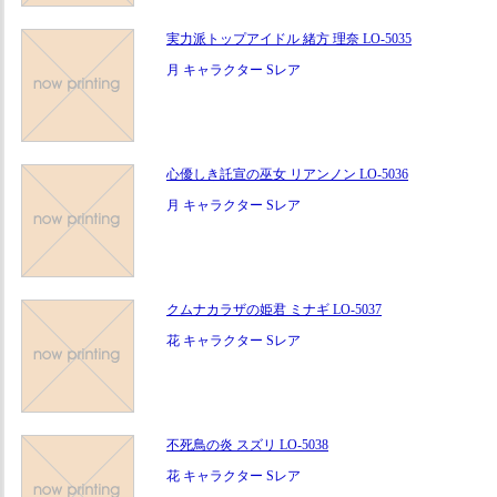
実力派トップアイドル 緒方 理奈 LO-5035
月 キャラクター Sレア
心優しき託宣の巫女 リアンノン LO-5036
月 キャラクター Sレア
クムナカラザの姫君 ミナギ LO-5037
花 キャラクター Sレア
不死鳥の炎 スズリ LO-5038
花 キャラクター Sレア