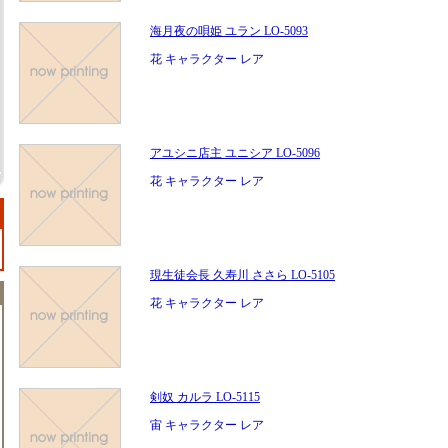
海月夜の唄姫 ユラン LO-5093
花 キャラクター レア
アユシニ店主 ユニシア LO-5096
花 キャラクター レア
現生徒会長 久寿川 ささら LO-5105
花 キャラクター レア
剣奴 カルラ LO-5115
宙 キャラクター レア