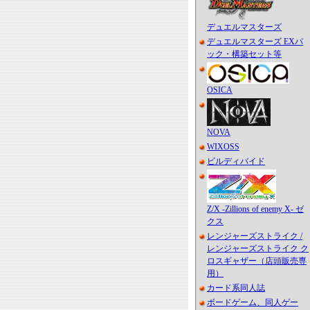
デュエルマスターズ
デュエルマスターズ EXパ
ック・構築セット等
OSICA
NOVA
WIXOSS
ビルディバイド
Z/X -Zillions of enemy X- ゼ
クス
レンジャーズストライク /
レンジャーズストライク ク
ロスギャザー（店頭販売専
用）
カード系同人誌
ボードゲーム、同人ゲー