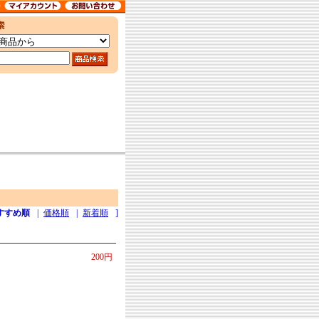
すすめ順
|
価格順
|
新着順
]
200円