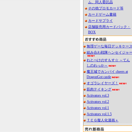
ム、同人委託品
その他プロモカード等
カードゲーム書籍
カードサプライ
店舗販売用カードパック・
BOX
無理ゲーな毎日デッキケー
組み合わ戦隊ヘンセイジャ
わとぺけのすもす☆ ～てん
しのわっか～
魔王城でカンパイ cheers at
DragonGot castle
オゴラレイヤーズ！
筋肉テイキング
Activators vol.3
Activators vol.2
Activators vol.1
Activators vol.1.5
ＴＣＧ擬人化漫画＋