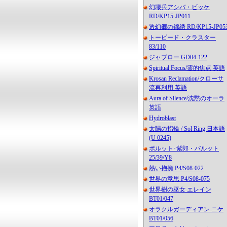
幻壊兵アシバ・ビッケ
RD/KP15-JP011
透幻郷の錦綉 RD/KP15-JP05
トーピード・クラスター
83/110
ジャブロー GD04-122
Spiritual Focus/霊的焦点 英語
Krosan Reclamation/クローサ
流再利用 英語
Aura of Silence/沈黙のオーラ
英語
Hydroblast
太陽の指輪 / Sol Ring 日本語
(U 0245)
ボルット･紫郎・バルット
25/39/Y8
熱い抱擁 P4/S08-022
世界の意思 P4/S08-075
世界樹の巫女 エレイン
BT01/047
オラクルガーディアン ニケ
BT01/056