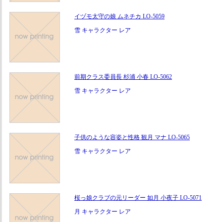
イヅモ太守の娘 ムネチカ LO-5059
雪 キャラクター レア
前期クラス委員長 杉浦 小春 LO-5062
雪 キャラクター レア
子供のような容姿と性格 観月 マナ LO-5065
雪 キャラクター レア
桜っ娘クラブの元リーダー 如月 小夜子 LO-5071
月 キャラクター レア