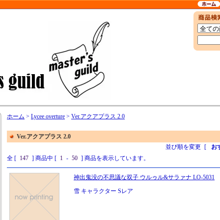
ホーム
>
Lycee overture
>
Ver.アクアプラス 2.0
Ver.アクアプラス 2.0
並び順を変更
[
お
全 [
147
] 商品中 [
1
-
50
] 商品を表示しています。
神出鬼没の不思議な双子 ウルゥル&サラァナ LO-5031
雪 キャラクター Sレア