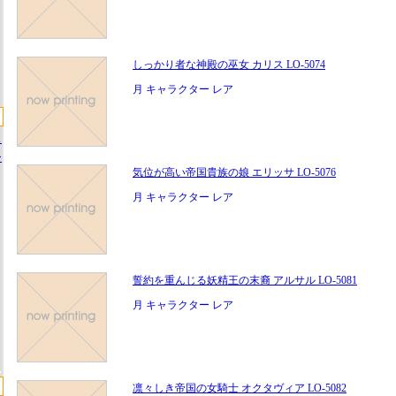
しっかり者な神殿の巫女 カリス LO-5074
月 キャラクター レア
ス
ー
気位が高い帝国貴族の娘 エリッサ LO-5076
月 キャラクター レア
誓約を重んじる妖精王の末裔 アルサル LO-5081
月 キャラクター レア
凛々しき帝国の女騎士 オクタヴィア LO-5082