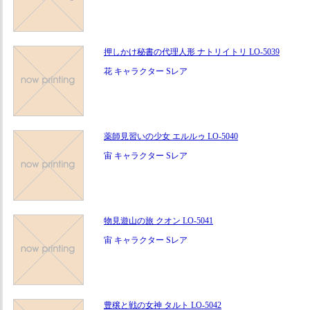
押しかけ秘書の代理人形 ナトリイトリ LO-5039
花 キャラクター Sレア
薬師見習いの少女 エルルゥ LO-5040
宙 キャラクター Sレア
物見遊山の旅 クオン LO-5041
宙 キャラクター Sレア
豊穣と戦の女神 タルト LO-5042