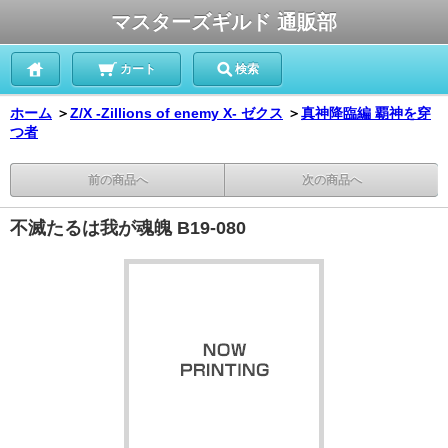
マスターズギルド 通販部
カート
検索
ホーム
＞
Z/X -Zillions of enemy X- ゼクス
＞
真神降臨編 覇神を穿
つ者
前の商品へ
次の商品へ
不滅たるは我が魂魄 B19-080