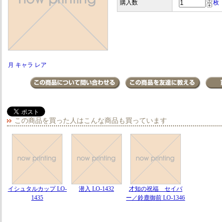
購入数
枚
月 キャラ レア
この商品を買った人はこんな商品も買っています
イシュタルカップ LO-
潜入 LO-1432
才知の祝福 セイバ
1435
ー／鈴鹿御前 LO-1346