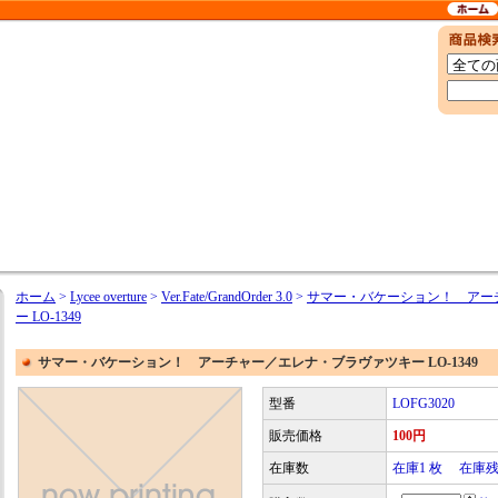
ホーム
>
Lycee overture
>
Ver.Fate/GrandOrder 3.0
>
サマー・バケーション！ アー
ー LO-1349
サマー・バケーション！ アーチャー／エレナ・ブラヴァツキー LO-1349
型番
LOFG3020
販売価格
100円
在庫数
在庫1 枚 在庫