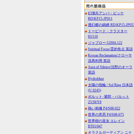
幻壊兵アシバ・ビッケ
RD/KP15-JP011
透幻郷の錦綉 RD/KP15-JP05
トーピード・クラスター
83/110
ジャブロー GD04-122
Spiritual Focus/霊的焦点 英語
Krosan Reclamation/クローサ
流再利用 英語
Aura of Silence/沈黙のオーラ
英語
Hydroblast
太陽の指輪 / Sol Ring 日本語
(U 0245)
ボルット･紫郎・バルット
25/39/Y8
熱い抱擁 P4/S08-022
世界の意思 P4/S08-075
世界樹の巫女 エレイン
BT01/047
オラクルガーディアン ニケ