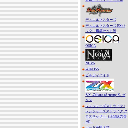
デュエルマスターズ
デュエルマスターズ EXパ
ック・構築セット等
OSICA
NOVA
WIXOSS
ビルディバイド
Z/X -Zillions of enemy X- ゼ
クス
レンジャーズストライク /
レンジャーズストライク ク
ロスギャザー（店頭販売専
用）
カード系同人誌