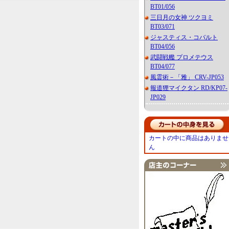
BT01/056
三日月の女神 ツクヨミ
BT03/071
ジャスティス・コバルト
BT04/056
武闘戦艦 プロメテウス
BT04/077
風霊術－「雅」 CRV-JP053
報道狸マイクタン RD/KP07-
JP029
カートの中に商品はありませ
ん