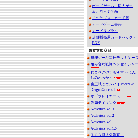
ボードゲーム、同人ゲー
ム、同人委託品
その他プロモカード等
カードゲーム書籍
カードサプライ
店舗販売用カードパック・
BOX
無理ゲーな毎日デッキケー
組み合わ戦隊ヘンセイジャ
わとぺけのすもす☆ ～てん
しのわっか～
魔王城でカンパイ cheers at
DragonGot castle
オゴラレイヤーズ！
筋肉テイキング
Activators vol.3
Activators vol.2
Activators vol.1
Activators vol.1.5
ＴＣＧ擬人化漫画＋