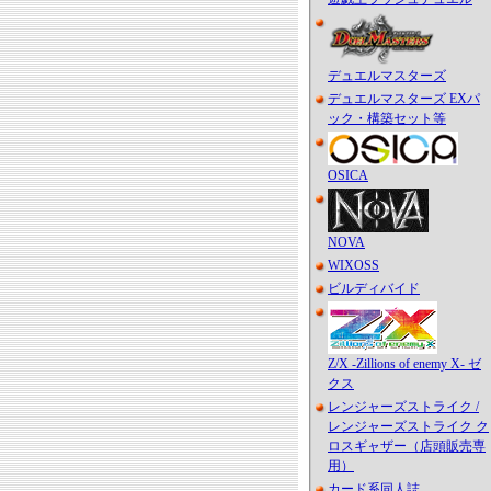
デュエルマスターズ
デュエルマスターズ EXパ
ック・構築セット等
OSICA
NOVA
WIXOSS
ビルディバイド
Z/X -Zillions of enemy X- ゼ
クス
レンジャーズストライク /
レンジャーズストライク ク
ロスギャザー（店頭販売専
用）
カード系同人誌