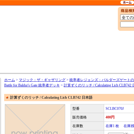
ホーム
>
マジック：ザ・ギャザリング
>
統率者レジェンズ：バルダーズゲートの戦い / Co
Battle for Baldur's Gate 統率者デッキ
>
計算ずくのリッチ / Calculating Lich CLB74
計算ずくのリッチ / Calculating Lich CLB742 日本語
型番
SCLBC070J
販売価格
400円
在庫数
在庫1 枚 在庫