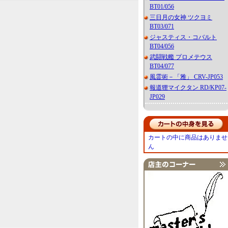
BT01/056
三日月の女神 ツクヨミ
BT03/071
ジャスティス・コバルト
BT04/056
武闘戦艦 プロメテウス
BT04/077
風霊術－「雅」 CRV-JP053
報道狸マイクタン RD/KP07-
JP029
カートの中に商品はありませ
ん