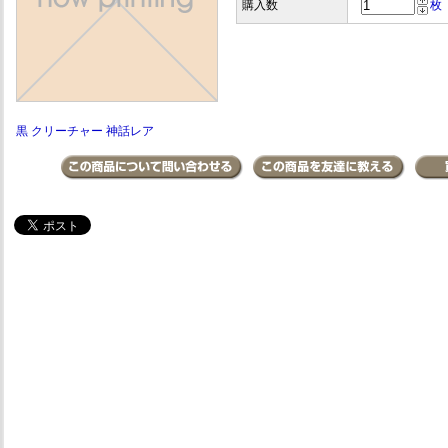
購入数
枚
黒 クリーチャー 神話レア