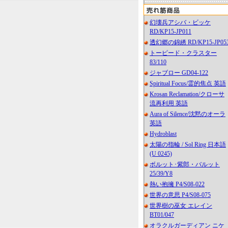
幻壊兵アシバ・ビッケ
RD/KP15-JP011
透幻郷の錦綉 RD/KP15-JP05
トーピード・クラスター
83/110
ジャブロー GD04-122
Spiritual Focus/霊的焦点 英語
Krosan Reclamation/クローサ
流再利用 英語
Aura of Silence/沈黙のオーラ
英語
Hydroblast
太陽の指輪 / Sol Ring 日本語
(U 0245)
ボルット･紫郎・バルット
25/39/Y8
熱い抱擁 P4/S08-022
世界の意思 P4/S08-075
世界樹の巫女 エレイン
BT01/047
オラクルガーディアン ニケ