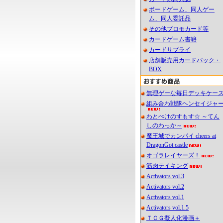
ボードゲーム、同人ゲー
ム、同人委託品
その他プロモカード等
カードゲーム書籍
カードサプライ
店舗販売用カードパック・
BOX
無理ゲーな毎日デッキケー
組み合わ戦隊ヘンセイジャ
わとぺけのすもす☆ ～てん
しのわっか～
魔王城でカンパイ cheers at
DragonGot castle
オゴラレイヤーズ！
筋肉テイキング
Activators vol.3
Activators vol.2
Activators vol.1
Activators vol.1.5
ＴＣＧ擬人化漫画＋