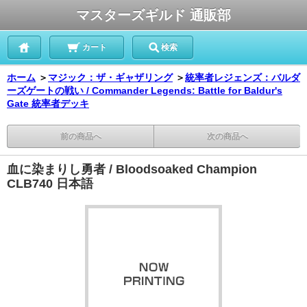
マスターズギルド 通販部
カート
検索
ホーム
＞
マジック：ザ・ギャザリング
＞
統率者レジェンズ：バルダ
ーズゲートの戦い / Commander Legends: Battle for Baldur's
Gate 統率者デッキ
前の商品へ
次の商品へ
血に染まりし勇者 / Bloodsoaked Champion
CLB740 日本語