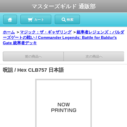
マスターズギルド 通販部
カート
検索
ホーム
＞
マジック：ザ・ギャザリング
＞
統率者レジェンズ：バルダ
ーズゲートの戦い / Commander Legends: Battle for Baldur's
Gate 統率者デッキ
前の商品へ
次の商品へ
呪詛 / Hex CLB757 日本語