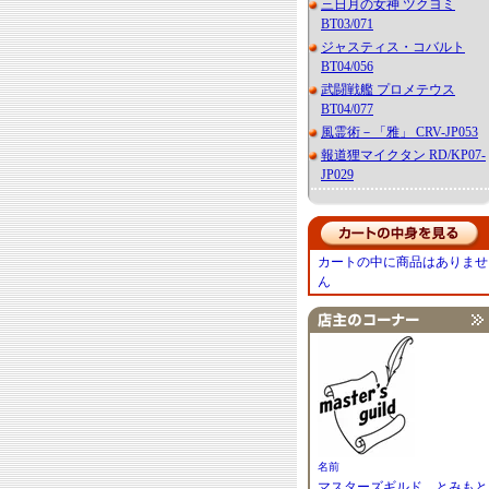
三日月の女神 ツクヨミ
BT03/071
ジャスティス・コバルト
BT04/056
武闘戦艦 プロメテウス
BT04/077
風霊術－「雅」 CRV-JP053
報道狸マイクタン RD/KP07-
JP029
カートの中に商品はありませ
ん
名前
マスターズギルド とみもと