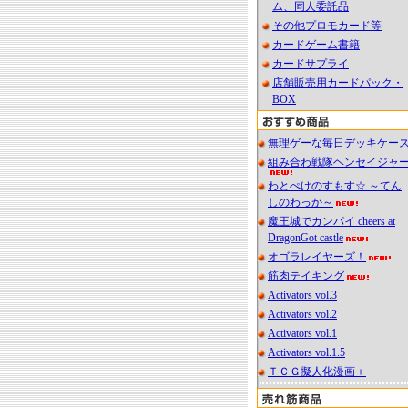
ム、同人委託品
その他プロモカード等
カードゲーム書籍
カードサプライ
店舗販売用カードパック・
BOX
無理ゲーな毎日デッキケー
組み合わ戦隊ヘンセイジャ
わとぺけのすもす☆ ～てん
しのわっか～
魔王城でカンパイ cheers at
DragonGot castle
オゴラレイヤーズ！
筋肉テイキング
Activators vol.3
Activators vol.2
Activators vol.1
Activators vol.1.5
ＴＣＧ擬人化漫画＋