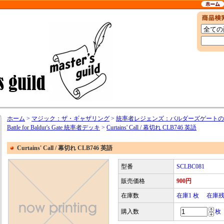
ホーム
>
マジック：ザ・ギャザリング
>
統率者レジェンズ：バルダーズゲートの戦い / Co
Battle for Baldur's Gate 統率者デッキ
>
Curtains' Call / 幕切れ CLB746 英語
Curtains' Call / 幕切れ CLB746 英語
型番
SCLBC081
販売価格
900円
在庫数
在庫1 枚 在庫
購入数
枚