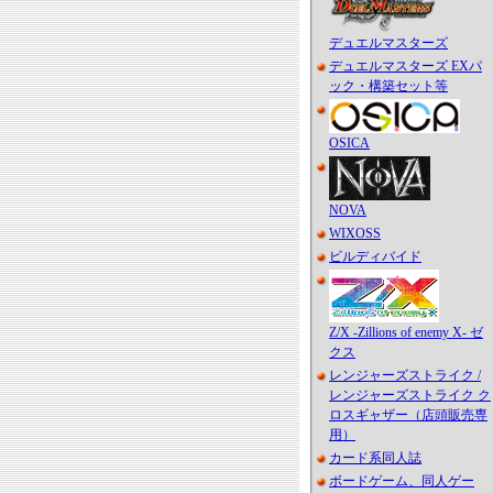
デュエルマスターズ
デュエルマスターズ EXパ
ック・構築セット等
OSICA
NOVA
WIXOSS
ビルディバイド
Z/X -Zillions of enemy X- ゼ
クス
レンジャーズストライク /
レンジャーズストライク ク
ロスギャザー（店頭販売専
用）
カード系同人誌
ボードゲーム、同人ゲー