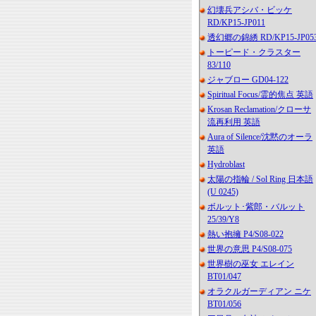
幻壊兵アシバ・ビッケ
RD/KP15-JP011
透幻郷の錦綉 RD/KP15-JP05
トーピード・クラスター
83/110
ジャブロー GD04-122
Spiritual Focus/霊的焦点 英語
Krosan Reclamation/クローサ
流再利用 英語
Aura of Silence/沈黙のオーラ
英語
Hydroblast
太陽の指輪 / Sol Ring 日本語
(U 0245)
ボルット･紫郎・バルット
25/39/Y8
熱い抱擁 P4/S08-022
世界の意思 P4/S08-075
世界樹の巫女 エレイン
BT01/047
オラクルガーディアン ニケ
BT01/056