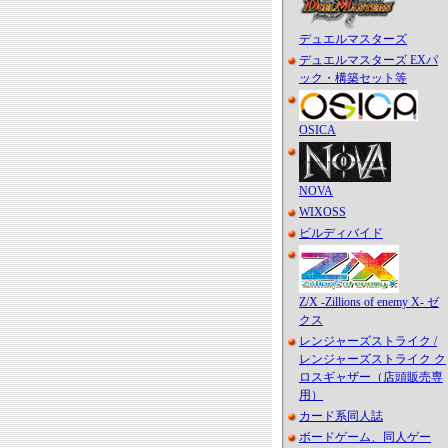
デュエルマスターズ
デュエルマスターズ EXパ
ック・構築セット等
OSICA
NOVA
WIXOSS
ビルディバイド
Z/X -Zillions of enemy X- ゼ
クス
レンジャーズストライク /
レンジャーズストライク ク
ロスギャザー（店頭販売専
用）
カード系同人誌
ボードゲーム、同人ゲー