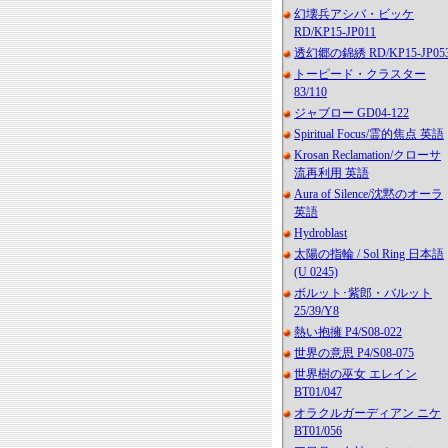
幻壊兵アシバ・ビッケ
RD/KP15-JP011
透幻郷の錦綉 RD/KP15-JP05
トーピード・クラスター
83/110
ジャブロー GD04-122
Spiritual Focus/霊的焦点 英語
Krosan Reclamation/クローサ
流再利用 英語
Aura of Silence/沈黙のオーラ
英語
Hydroblast
太陽の指輪 / Sol Ring 日本語
(U 0245)
ボルット･紫郎・バルット
25/39/Y8
熱い抱擁 P4/S08-022
世界の意思 P4/S08-075
世界樹の巫女 エレイン
BT01/047
オラクルガーディアン ニケ
BT01/056