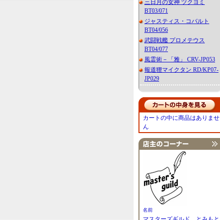
三日月の女神 ツクヨミ
BT03/071
ジャスティス・コバルト
BT04/056
武闘戦艦 プロメテウス
BT04/077
風霊術－「雅」 CRV-JP053
報道狸マイクタン RD/KP07-
JP029
カートの中に商品はありませ
ん
名前
マスターズギルド とみもと