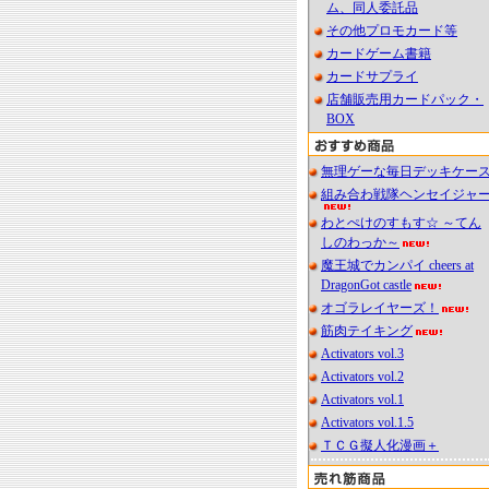
ム、同人委託品
その他プロモカード等
カードゲーム書籍
カードサプライ
店舗販売用カードパック・
BOX
無理ゲーな毎日デッキケー
組み合わ戦隊ヘンセイジャ
わとぺけのすもす☆ ～てん
しのわっか～
魔王城でカンパイ cheers at
DragonGot castle
オゴラレイヤーズ！
筋肉テイキング
Activators vol.3
Activators vol.2
Activators vol.1
Activators vol.1.5
ＴＣＧ擬人化漫画＋