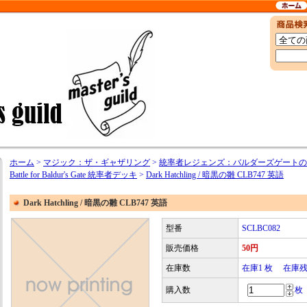
ホーム
>
マジック：ザ・ギャザリング
>
統率者レジェンズ：バルダーズゲートの戦い / Co
Battle for Baldur's Gate 統率者デッキ
>
Dark Hatchling / 暗黒の雛 CLB747 英語
Dark Hatchling / 暗黒の雛 CLB747 英語
型番
SCLBC082
販売価格
50円
在庫数
在庫1 枚 在庫
購入数
枚