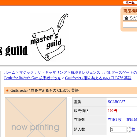
ホーム
>
マジック：ザ・ギャザリング
>
統率者レジェンズ：バルダーズゲートの戦い / Co
Battle for Baldur's Gate 統率者デッキ
>
Guiltfeeder / 罪を与えるもの CLB756 英語
Guiltfeeder / 罪を与えるもの CLB756 英語
型番
SCLBC087
販売価格
100円
在庫数
在庫1 枚 在庫
購入数
枚