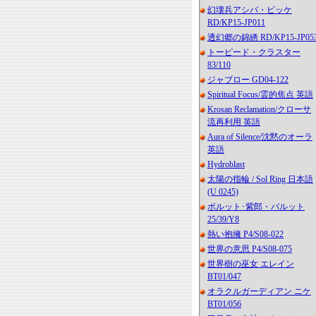
幻壊兵アシバ・ビッケ
RD/KP15-JP011
透幻郷の錦綉 RD/KP15-JP05
トーピード・クラスター
83/110
ジャブロー GD04-122
Spiritual Focus/霊的焦点 英語
Krosan Reclamation/クローサ
流再利用 英語
Aura of Silence/沈黙のオーラ
英語
Hydroblast
太陽の指輪 / Sol Ring 日本語
(U 0245)
ボルット･紫郎・バルット
25/39/Y8
熱い抱擁 P4/S08-022
世界の意思 P4/S08-075
世界樹の巫女 エレイン
BT01/047
オラクルガーディアン ニケ
BT01/056