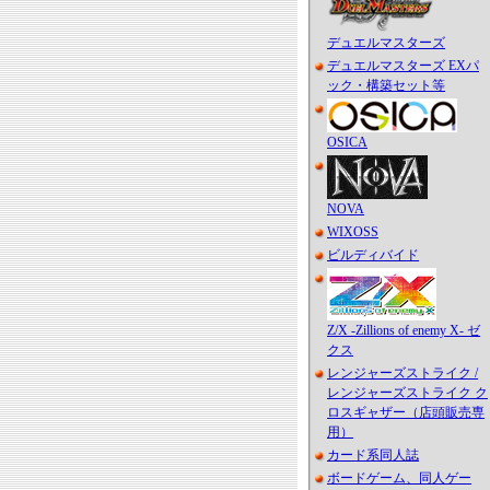
デュエルマスターズ
デュエルマスターズ EXパ
ック・構築セット等
OSICA
NOVA
WIXOSS
ビルディバイド
Z/X -Zillions of enemy X- ゼ
クス
レンジャーズストライク /
レンジャーズストライク ク
ロスギャザー（店頭販売専
用）
カード系同人誌
ボードゲーム、同人ゲー