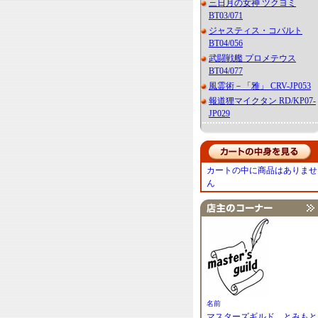
三日月の女神 ツクヨミ
BT03/071
ジャスティス・コバルト
BT04/056
武闘戦艦 プロメテウス
BT04/077
風霊術－「雅」 CRV-JP053
報道狸マイクタン RD/KP07-
JP029
カートの中に商品はありませ
ん
名前
マスターズギルド とみもと