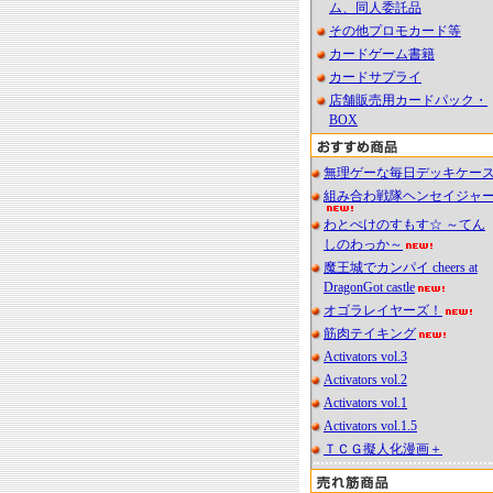
ム、同人委託品
その他プロモカード等
カードゲーム書籍
カードサプライ
店舗販売用カードパック・
BOX
無理ゲーな毎日デッキケー
組み合わ戦隊ヘンセイジャ
わとぺけのすもす☆ ～てん
しのわっか～
魔王城でカンパイ cheers at
DragonGot castle
オゴラレイヤーズ！
筋肉テイキング
Activators vol.3
Activators vol.2
Activators vol.1
Activators vol.1.5
ＴＣＧ擬人化漫画＋