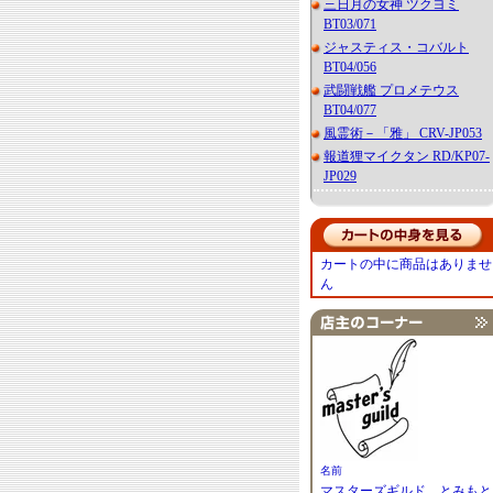
三日月の女神 ツクヨミ
BT03/071
ジャスティス・コバルト
BT04/056
武闘戦艦 プロメテウス
BT04/077
風霊術－「雅」 CRV-JP053
報道狸マイクタン RD/KP07-
JP029
カートの中に商品はありませ
ん
名前
マスターズギルド とみもと