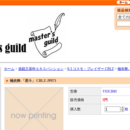
ホーム
>
遊戯王基幹エキスパンション
>
8-3 コスモ・ブレイザー CBLZ
>
極炎舞-「
極炎舞-「星斗」 CBLZ-JP073
型番
Y83CB80
販売価格
5円
購入数
枚