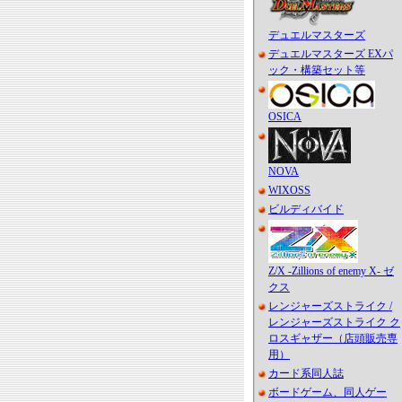
デュエルマスターズ
デュエルマスターズ EXパ
ック・構築セット等
OSICA
NOVA
WIXOSS
ビルディバイド
Z/X -Zillions of enemy X- ゼ
クス
レンジャーズストライク /
レンジャーズストライク ク
ロスギャザー（店頭販売専
用）
カード系同人誌
ボードゲーム、同人ゲー