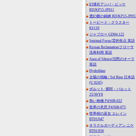
幻壊兵アシバ・ビッケ
RD/KP15-JP011
透幻郷の錦綉 RD/KP15-JP05
トーピード・クラスター
83/110
ジャブロー GD04-122
Spiritual Focus/霊的焦点 英語
Krosan Reclamation/クローサ
流再利用 英語
Aura of Silence/沈黙のオーラ
英語
Hydroblast
太陽の指輪 / Sol Ring 日本語
(U 0245)
ボルット･紫郎・バルット
25/39/Y8
熱い抱擁 P4/S08-022
世界の意思 P4/S08-075
世界樹の巫女 エレイン
BT01/047
オラクルガーディアン ニケ
BT01/056