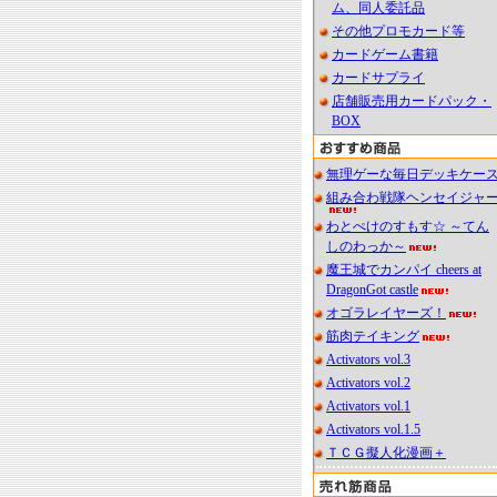
ム、同人委託品
その他プロモカード等
カードゲーム書籍
カードサプライ
店舗販売用カードパック・
BOX
無理ゲーな毎日デッキケー
組み合わ戦隊ヘンセイジャ
わとぺけのすもす☆ ～てん
しのわっか～
魔王城でカンパイ cheers at
DragonGot castle
オゴラレイヤーズ！
筋肉テイキング
Activators vol.3
Activators vol.2
Activators vol.1
Activators vol.1.5
ＴＣＧ擬人化漫画＋