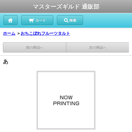
マスターズギルド 通販部
カート
検索
ホーム
＞
おちこぼれフルーツタルト
前の商品へ
次の商品へ
あ