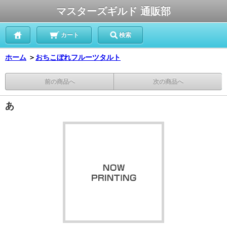
マスターズギルド 通販部
カート
検索
ホーム
＞
おちこぼれフルーツタルト
前の商品へ
次の商品へ
あ