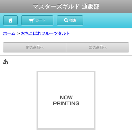
マスターズギルド 通販部
カート
検索
ホーム
＞
おちこぼれフルーツタルト
前の商品へ
次の商品へ
あ