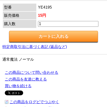
型番
YE4195
販売価格
15円
購入数
特定商取引法に基づく表記 (返品など)
通常魔法 ノーマル
この商品について問い合わせる
この商品を友達に教える
買い物を続ける
この商品をログピでつぶやく