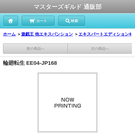
マスターズギルド 通販部
カート
検索
ホーム
＞
遊戯王 他エキスパンション
＞
エキスパートエディション4
前の商品へ
次の商品へ
輪廻転生 EE04-JP168