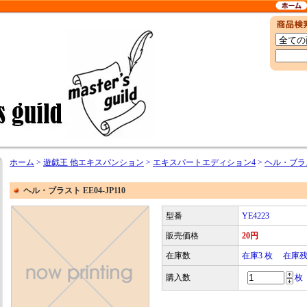
ホーム
>
遊戯王 他エキスパンション
>
エキスパートエディション4
>
ヘル・ブラスト
ヘル・ブラスト EE04-JP110
型番
YE4223
販売価格
20円
在庫数
在庫3 枚 在庫
購入数
枚