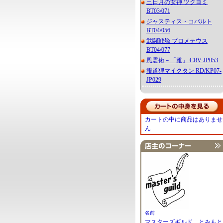
三日月の女神 ツクヨミ
BT03/071
ジャスティス・コバルト
BT04/056
武闘戦艦 プロメテウス
BT04/077
風霊術－「雅」 CRV-JP053
報道狸マイクタン RD/KP07-
JP029
カートの中に商品はありませ
ん
名前
マスターズギルド とみもと