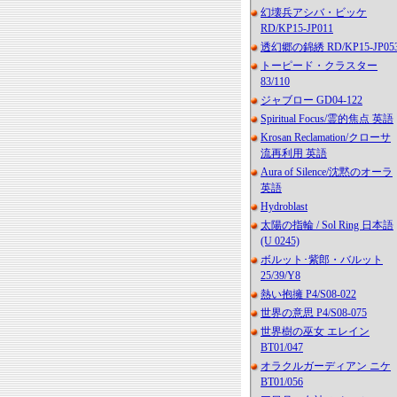
幻壊兵アシバ・ビッケ
RD/KP15-JP011
透幻郷の錦綉 RD/KP15-JP05
トーピード・クラスター
83/110
ジャブロー GD04-122
Spiritual Focus/霊的焦点 英語
Krosan Reclamation/クローサ
流再利用 英語
Aura of Silence/沈黙のオーラ
英語
Hydroblast
太陽の指輪 / Sol Ring 日本語
(U 0245)
ボルット･紫郎・バルット
25/39/Y8
熱い抱擁 P4/S08-022
世界の意思 P4/S08-075
世界樹の巫女 エレイン
BT01/047
オラクルガーディアン ニケ
BT01/056