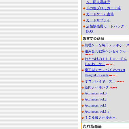
ム、同人委託品
その他プロモカード等
カードゲーム書籍
カードサプライ
店舗販売用カードパック・
BOX
無理ゲーな毎日デッキケー
組み合わ戦隊ヘンセイジャ
わとぺけのすもす☆ ～てん
しのわっか～
魔王城でカンパイ cheers at
DragonGot castle
オゴラレイヤーズ！
筋肉テイキング
Activators vol.3
Activators vol.2
Activators vol.1
Activators vol.1.5
ＴＣＧ擬人化漫画＋