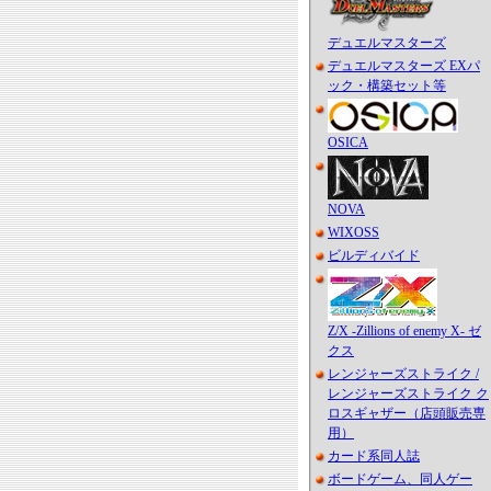
デュエルマスターズ
デュエルマスターズ EXパ
ック・構築セット等
OSICA
NOVA
WIXOSS
ビルディバイド
Z/X -Zillions of enemy X- ゼ
クス
レンジャーズストライク /
レンジャーズストライク ク
ロスギャザー（店頭販売専
用）
カード系同人誌
ボードゲーム、同人ゲー