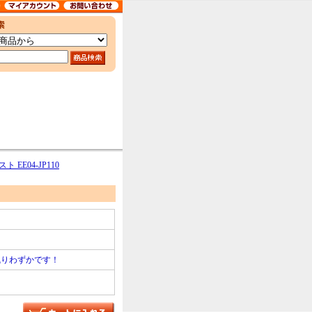
 EE04-JP110
残りわずかです！