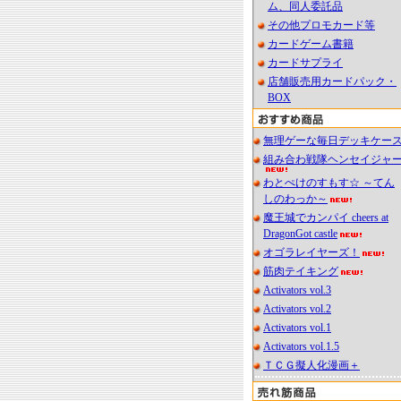
ム、同人委託品
その他プロモカード等
カードゲーム書籍
カードサプライ
店舗販売用カードパック・
BOX
無理ゲーな毎日デッキケー
組み合わ戦隊ヘンセイジャ
わとぺけのすもす☆ ～てん
しのわっか～
魔王城でカンパイ cheers at
DragonGot castle
オゴラレイヤーズ！
筋肉テイキング
Activators vol.3
Activators vol.2
Activators vol.1
Activators vol.1.5
ＴＣＧ擬人化漫画＋