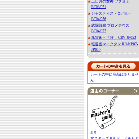
三日月の女神 ツクヨミ
BT03/071
ジャスティス・コバルト
BT04/056
武闘戦艦 プロメテウス
BT04/077
風霊術－「雅」 CRV-JP053
報道狸マイクタン RD/KP07-
JP029
カートの中に商品はありませ
ん
名前
マスターズギルド とみもと