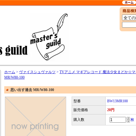
ホーム
>
ヴァイスシュヴァルツ
>
TVアニメ マギアレコード 魔法少女まどか☆
MR/W80-100
思い出す過去 MR/W80-100
型番
BW13MR100
販売価格
20円
購入数
枚