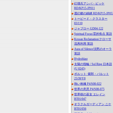
幻壊兵アシバ・ビッケ
RD/KP15-JP011
透幻郷の錦綉 RD/KP15-JP05
トーピード・クラスター
83/110
ジャブロー GD04-122
Spiritual Focus/霊的焦点 英語
Krosan Reclamation/クローサ
流再利用 英語
Aura of Silence/沈黙のオーラ
英語
Hydroblast
太陽の指輪 / Sol Ring 日本語
(U 0245)
ボルット･紫郎・バルット
25/39/Y8
熱い抱擁 P4/S08-022
世界の意思 P4/S08-075
世界樹の巫女 エレイン
BT01/047
オラクルガーディアン ニケ
BT01/056