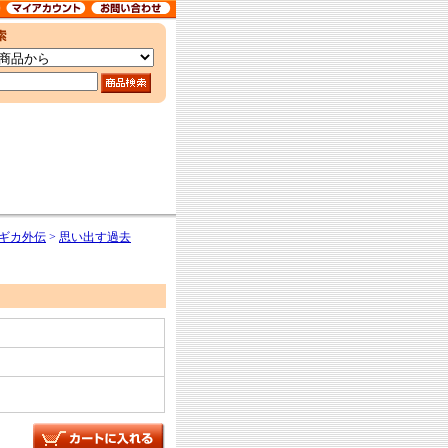
マギカ外伝
>
思い出す過去