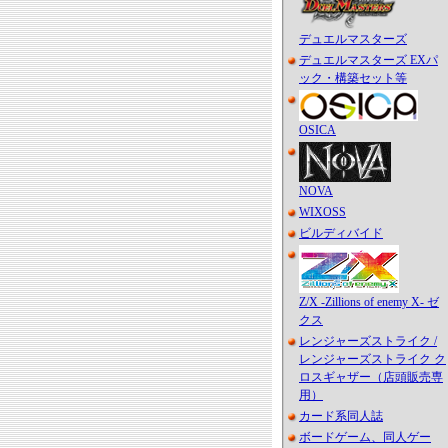
デュエルマスターズ
デュエルマスターズ EXパ
ック・構築セット等
OSICA
NOVA
WIXOSS
ビルディバイド
Z/X -Zillions of enemy X- ゼ
クス
レンジャーズストライク /
レンジャーズストライク ク
ロスギャザー（店頭販売専
用）
カード系同人誌
ボードゲーム、同人ゲー