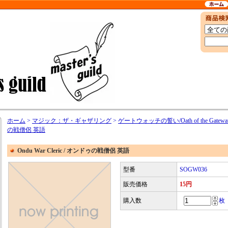
ホーム
>
マジック：ザ・ギャザリング
>
ゲートウォッチの誓い/Oath of the Gatewat
の戦僧侶 英語
Ondu War Cleric / オンドゥの戦僧侶 英語
型番
SOGW036
販売価格
15円
購入数
枚