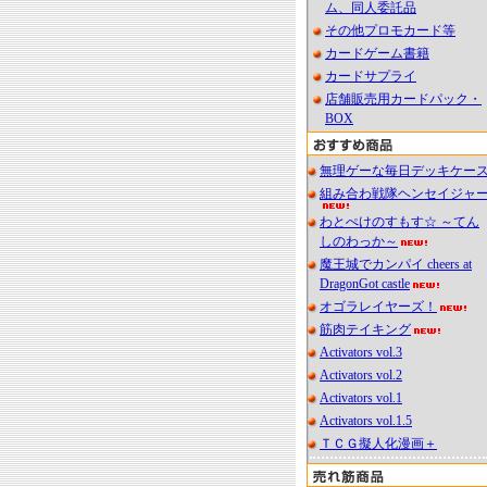
ム、同人委託品
その他プロモカード等
カードゲーム書籍
カードサプライ
店舗販売用カードパック・
BOX
無理ゲーな毎日デッキケー
組み合わ戦隊ヘンセイジャ
わとぺけのすもす☆ ～てん
しのわっか～
魔王城でカンパイ cheers at
DragonGot castle
オゴラレイヤーズ！
筋肉テイキング
Activators vol.3
Activators vol.2
Activators vol.1
Activators vol.1.5
ＴＣＧ擬人化漫画＋