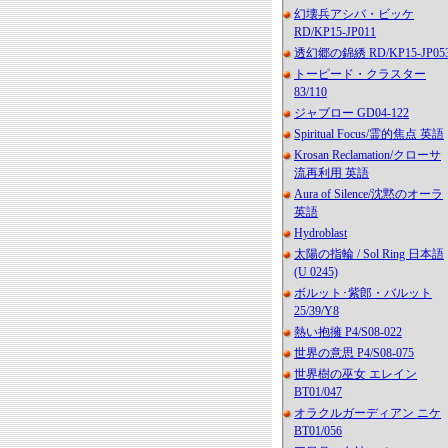
幻壊兵アシバ・ビッケ
RD/KP15-JP011
透幻郷の錦綉 RD/KP15-JP05
トーピード・クラスター
83/110
ジャブロー GD04-122
Spiritual Focus/霊的焦点 英語
Krosan Reclamation/クローサ
流再利用 英語
Aura of Silence/沈黙のオーラ
英語
Hydroblast
太陽の指輪 / Sol Ring 日本語
(U 0245)
ボルット･紫郎・バルット
25/39/Y8
熱い抱擁 P4/S08-022
世界の意思 P4/S08-075
世界樹の巫女 エレイン
BT01/047
オラクルガーディアン ニケ
BT01/056