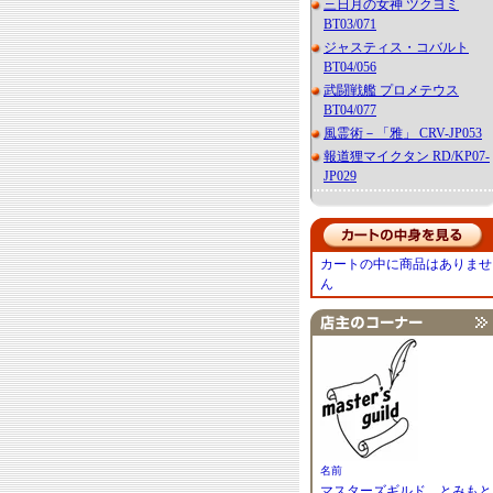
三日月の女神 ツクヨミ
BT03/071
ジャスティス・コバルト
BT04/056
武闘戦艦 プロメテウス
BT04/077
風霊術－「雅」 CRV-JP053
報道狸マイクタン RD/KP07-
JP029
カートの中に商品はありませ
ん
名前
マスターズギルド とみもと